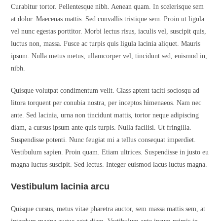
Curabitur tortor. Pellentesque nibh. Aenean quam. In scelerisque sem
at dolor. Maecenas mattis. Sed convallis tristique sem. Proin ut ligula
vel nunc egestas porttitor. Morbi lectus risus, iaculis vel, suscipit quis,
luctus non, massa. Fusce ac turpis quis ligula lacinia aliquet. Mauris
ipsum. Nulla metus metus, ullamcorper vel, tincidunt sed, euismod in,
nibh.
Quisque volutpat condimentum velit. Class aptent taciti sociosqu ad
litora torquent per conubia nostra, per inceptos himenaeos. Nam nec
ante. Sed lacinia, urna non tincidunt mattis, tortor neque adipiscing
diam, a cursus ipsum ante quis turpis. Nulla facilisi. Ut fringilla.
Suspendisse potenti. Nunc feugiat mi a tellus consequat imperdiet.
Vestibulum sapien. Proin quam. Etiam ultrices. Suspendisse in justo eu
magna luctus suscipit. Sed lectus. Integer euismod lacus luctus magna.
Vestibulum lacinia arcu
Quisque cursus, metus vitae pharetra auctor, sem massa mattis sem, at