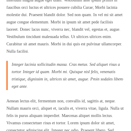
interdum magna augue eget diam. Vestibulum ante ipsum primis in
faucibus orci luctus et ultrices posuere cubilia Curae; Morbi lacinia
molestie dui. Praesent blandit dolor. Sed non quam. In vel mi sit amet
augue congue elementum. Morbi in ipsum sit amet pede facilisis
laoreet. Donec lacus nunc, viverra nec, blandit vel, egestas et, augue.
Vestibulum tincidunt malesuada tellus. Ut ultrices ultrices enim.
Curabitur sit amet mauris. Morbi in dui quis est pulvinar ullamcorper.
Nulla facilisi.
Integer lacinia sollicitudin massa. Cras metus. Sed aliquet risus a
tortor. Integer id quam. Morbi mi. Quisque nisl felis, venenatis
tristique, dignissim in, ultrices sit amet, augue. Proin sodales libero
eget ante.
Aenean lectus elit, fermentum non, convallis id, sagittis at, neque.
Nullam mauris orci, aliquet et, iaculis et, viverra vitae, ligula. Nulla ut
felis in purus aliquam imperdiet. Maecenas aliquet mollis lectus.
Vivamus consectetuer risus et tortor. Lorem ipsum dolor sit amet,
consectetur adipiscing elit. Integer nec odio. Praesent libero. Sed